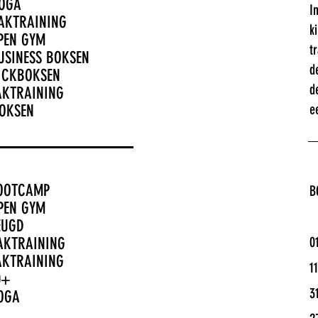
YOGA
I
ZAKTRAINING
k
OPEN GYM
t
USINESS BOKSEN
d
KICKBOKSEN
d
AKTRAINING
e
BOKSE
N
BOOTCAMP
B
OPEN GYM
EUGD
0
ZAKTRAINING
AKTRAINING
1
0+
3
YOGA